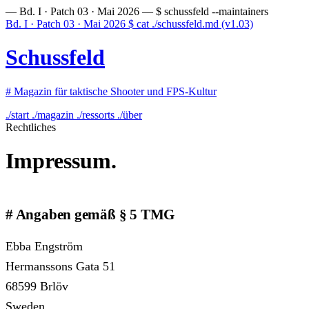
— Bd. I · Patch 03 · Mai 2026 —
$ schussfeld --maintainers
Bd. I · Patch 03 · Mai 2026
$
cat ./schussfeld.md
(v1.03)
Schussfeld
#
Magazin für taktische Shooter und FPS-Kultur
./start
./magazin
./ressorts
./über
Rechtliches
Impressum.
Angaben gemäß § 5 TMG
Ebba Engström
Hermanssons Gata 51
68599 Brlöv
Sweden