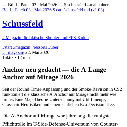
— Bd. I · Patch 03 · Mai 2026 —
$ schussfeld --maintainers
Bd. I · Patch 03 · Mai 2026
$
cat ./schussfeld.md
(v1.03)
Schussfeld
#
Magazin für taktische Shooter und FPS-Kultur
./start
./magazin
./ressorts
./über
← magazin/
22. Mai 2026
Taktik · 12 min
Anchor neu gedacht — die A-Lange-
Anchor auf Mirage 2026
Seit der Round-Timer-Anpassung und der Smoke-Revision in CS2
funktioniert die klassische A-Anchor auf Mirage nicht mehr wie
früher. Eine Map-Theorie-Untersuchung mit Util-Lineups,
Crosshair-Heuristiken und einem ehrlichen Eco-Decision-Tree.
Die A-Anchor auf Mirage war jahrelang die ruhigste
Pflichtrolle im T-Side-Defense-Universum von Counter-